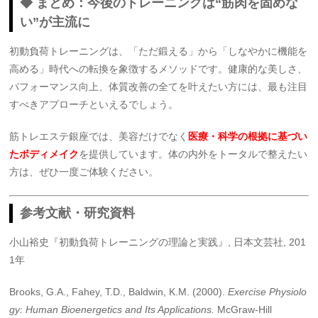
◆ まとめ：今後のトレーニングは“筋肉を固めな
い”が主流に
初動負荷トレーニングは、「ただ鍛える」から「しなやかに機能を
高める」時代への転換を象徴するメソッドです。健康的な美しさ、
パフォーマンス向上、体質改善の全てを叶えたい方には、最も注目
すべきアプローチといえるでしょう。
筋トレエステ銀座では、美容だけでなく
医療・科学の根拠に基づい
たボディメイク
を提供しています。体の内外をトータルで整えたい
方は、ぜひ一度ご体験ください。
参考文献・研究資料
小山裕史『初動負荷トレーニングの理論と実践』, 日本文芸社, 201
1年
Brooks, G.A., Fahey, T.D., Baldwin, K.M. (2000).
Exercise Physiolo
gy: Human Bioenergetics and Its Applications.
McGraw-Hill