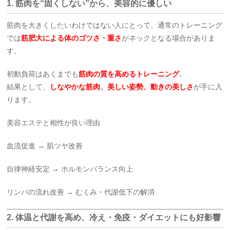
1.
筋肉を“固くしない”から、美容的に優しい
筋肉を大きくしたいわけではない人にとって、通常のトレーニング
では
筋肥大による体のゴツさ・重さ
がネックとなる場合がありま
す。
初動負荷はあくまでも
筋肉の質を高めるトレーニング
。
結果として、
しなやかな筋肉、美しい姿勢、動きの美しさ
が手に入
ります。
美容エステと相性が良い理由
血流促進 → 肌ツヤ改善
自律神経安定 → ホルモンバランス向上
リンパの流れ改善 → むくみ・代謝低下の解消
2.
体温と代謝を高め、冷え・免疫・ダイエットにも好影響