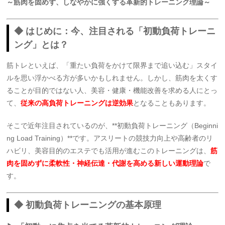
～筋肉を固めず、しなやかに強くする革新的トレーニング理論～
◆ はじめに：今、注目される「初動負荷トレーニ
ング」とは？
筋トレといえば、「重たい負荷をかけて限界まで追い込む」スタイ
ルを思い浮かべる方が多いかもしれません。しかし、筋肉を太くす
ることが目的ではない人、美容・健康・機能改善を求める人にとっ
て、
従来の高負荷トレーニングは逆効果
となることもあります。
そこで近年注目されているのが、**初動負荷トレーニング（Beginni
ng Load Training）**です。アスリートの競技力向上や高齢者のリ
ハビリ、美容目的のエステでも活用が進むこのトレーニングは、
筋
肉を固めずに柔軟性・神経伝達・代謝を高める新しい運動理論
で
す。
◆ 初動負荷トレーニングの基本原理