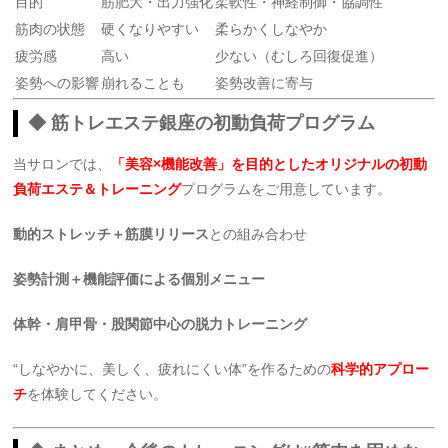
目的
筋肥大・出力強化
柔軟性・神経制御・協調性
筋肉の状態
硬くなりやすい
柔らかくしなやか
疲労感
高い
少ない（むしろ回復促進）
姿勢への影響
崩れることも
姿勢改善に寄与
◆ 筋トレエステ銀座の初動負荷プログラム
当サロンでは、
「美容×機能改善」を目的としたオリジナルの初動
負荷エステ＆トレーニング
プログラムをご用意しています。
動的ストレッチ＋筋膜リリース
との組み合わせ
姿勢計測＋機能評価による個別メニュー
体幹・肩甲骨・股関節中心の脱力トレーニング
“しなやかに、美しく、疲れにくい体”を作るための
科学的アプロー
チ
を体験してください。