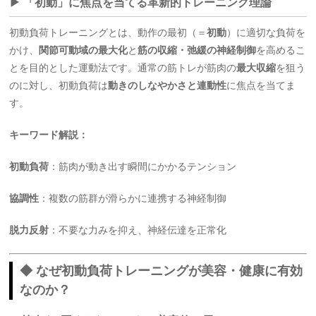
▶ 「初動」に焦点を当てる革新的トレーニング理論
初動負荷トレーニングとは、動作の最初（＝
初動
）に適切な負荷を
かけ、
関節可動域の最大化
と
筋の収縮・弛緩の神経制御
を高めるこ
とを目的とした運動法です。通常の筋トレが筋肉の
最大収縮
を狙う
のに対し、初動負荷は
動きのしなやかさと連動性
に焦点を当てま
す。
キーワード解説：
初動負荷
：筋肉が動き出す瞬間にかかるテンション
協調性
：複数の筋群が滑らかに連携する神経制御
脱力反射
：不要な力みを抑え、神経伝達を正常化
◆ なぜ初動負荷トレーニングが美容・健康に有効
なのか？