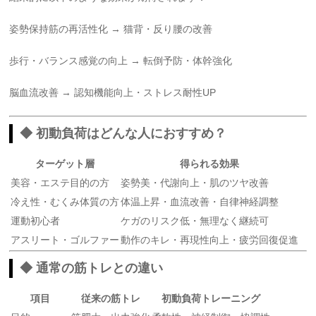
姿勢保持筋の再活性化 → 猫背・反り腰の改善
歩行・バランス感覚の向上 → 転倒予防・体幹強化
脳血流改善 → 認知機能向上・ストレス耐性UP
◆ 初動負荷はどんな人におすすめ？
ターゲット層
得られる効果
美容・エステ目的の方
姿勢美・代謝向上・肌のツヤ改善
冷え性・むくみ体質の方
体温上昇・血流改善・自律神経調整
運動初心者
ケガのリスク低・無理なく継続可
アスリート・ゴルファー
動作のキレ・再現性向上・疲労回復促進
◆ 通常の筋トレとの違い
項目
従来の筋トレ
初動負荷トレーニング