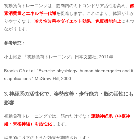
初動負荷トレーニングは、筋肉内のミトコンドリア活性を高め、
酸
素消費量とエネルギー代謝
を促進します。これにより、体温が上が
りやすくなり、
冷え性改善やダイエット効果、免疫機能向上
にもつ
ながります。
参考研究：
小山裕史,『初動負荷トレーニング』日本文芸社, 2011年
Brooks GA et al. “Exercise physiology: human bioenergetics and it
s applications.” McGraw-Hill, 2000.
3.
神経系の活性化で、姿勢改善・歩行能力・脳の活性にも
影響
初動負荷トレーニングでは、筋肉だけでなく
運動神経系（中枢神
経・末梢神経）を活性化
します。
結果的に以下のような効果が期待されます：