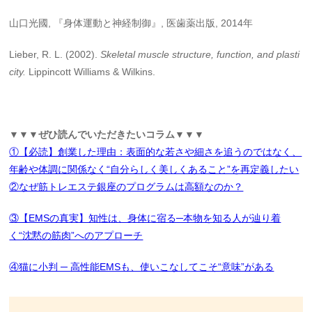
山口光國, 『身体運動と神経制御』, 医歯薬出版, 2014年
Lieber, R. L. (2002).
Skeletal muscle structure, function, and plasti
city.
Lippincott Williams & Wilkins.
▼▼▼ぜひ読んでいただきたいコラム▼▼▼
①【必読】創業した理由：表面的な若さや細さを追うのではなく、
年齢や体調に関係なく“自分らしく美しくあること”を再定義したい
②なぜ筋トレエステ銀座のプログラムは高額なのか？
③【EMSの真実】知性は、身体に宿る─本物を知る人が辿り着
く“沈黙の筋肉”へのアプローチ
④猫に小判 ─ 高性能EMSも、使いこなしてこそ“意味”がある