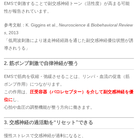
EMSで刺激することで副交感神経トーン（活性度）が高まる可能
性が報告されています。
参考文献：K. Giggins et al.,
Neuroscience & Biobehavioral Review
s
, 2013
「低周波刺激により迷走神経経路を通じた副交感神経優位状態が誘
導されうる」
2.
筋ポンプ刺激で自律神経が整う
EMSで筋肉を収縮・弛緩させることは、リンパ・血流の促進（筋
ポンプ作用）につながります。
この作用は、
圧受容器（バロレセプター）を介して副交感神経を優
位に
し、
心拍や血圧の調整機能が整う方向に働きます。
3.
交感神経の過活動を“リセット”できる
慢性ストレスで交感神経が過剰になると、