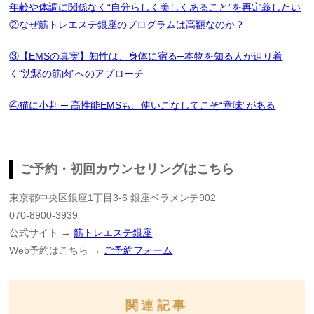
年齢や体調に関係なく“自分らしく美しくあること”を再定義したい
②なぜ筋トレエステ銀座のプログラムは高額なのか？
③【EMSの真実】知性は、身体に宿る─本物を知る人が辿り着
く“沈黙の筋肉”へのアプローチ
④猫に小判 ─ 高性能EMSも、使いこなしてこそ“意味”がある
ご予約・初回カウンセリングはこちら
東京都中央区銀座1丁目3-6 銀座ベラメンテ902
070-8900-3939
公式サイト →
筋トレエステ銀座
Web予約はこちら →
ご予約フォーム
関連記事