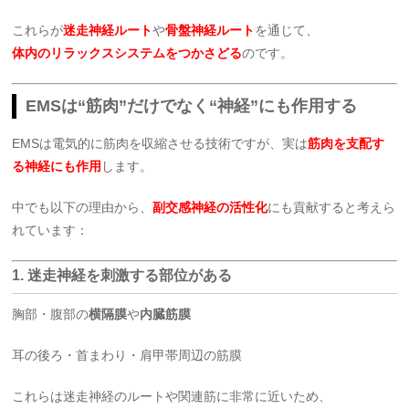
これらが
迷走神経ルート
や
骨盤神経ルート
を通じて、
体内のリラックスシステムをつかさどる
のです。
EMSは“筋肉”だけでなく“神経”にも作用する
EMSは電気的に筋肉を収縮させる技術ですが、実は
筋肉を支配す
る神経にも作用
します。
中でも以下の理由から、
副交感神経の活性化
にも貢献すると考えら
れています：
1.
迷走神経を刺激する部位がある
胸部・腹部の
横隔膜
や
内臓筋膜
耳の後ろ・首まわり・肩甲帯周辺の筋膜
これらは迷走神経のルートや関連筋に非常に近いため、