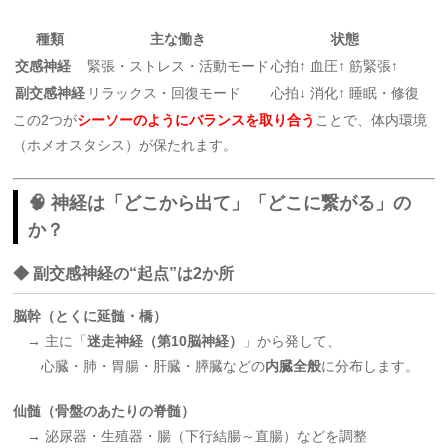
種類
主な働き
状態
交感神経
緊張・ストレス・活動モード
心拍↑ 血圧↑ 筋緊張↑
副交感神経
リラックス・回復モード
心拍↓ 消化↑ 睡眠・修復
この2つが
シーソーのようにバランスを取り合う
ことで、体内環境
（ホメオスタシス）が保たれます。
🧠 神経は「どこから出て」「どこに繋がる」の
か？
◆ 副交感神経の“起点”は2か所
脳幹（とくに延髄・橋）
→ 主に「
迷走神経（第10脳神経）
」から発して、
心臓・肺・胃腸・肝臓・膵臓などの
内臓全般
に分布します。
仙髄（骨盤のあたりの脊髄）
→ 泌尿器・生殖器・腸（下行結腸～直腸）などを調整