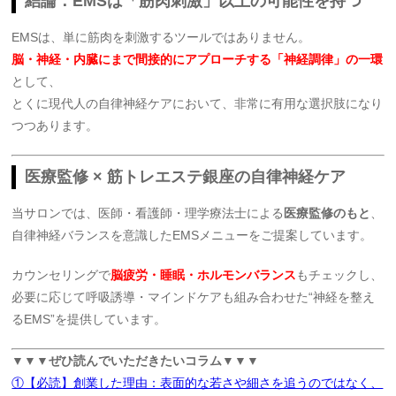
結論：EMSは「筋肉刺激」以上の可能性を持つ
EMSは、単に筋肉を刺激するツールではありません。
脳・神経・内臓にまで間接的にアプローチする「神経調律」の一環
として、
とくに現代人の自律神経ケアにおいて、非常に有用な選択肢になり
つつあります。
医療監修 × 筋トレエステ銀座の自律神経ケア
当サロンでは、医師・看護師・理学療法士による
医療監修のもと
、
自律神経バランスを意識したEMSメニューをご提案しています。
カウンセリングで
脳疲労・睡眠・ホルモンバランス
もチェックし、
必要に応じて呼吸誘導・マインドケアも組み合わせた“神経を整え
るEMS”を提供しています。
▼▼▼ぜひ読んでいただきたいコラム▼▼▼
①【必読】創業した理由：表面的な若さや細さを追うのではなく、