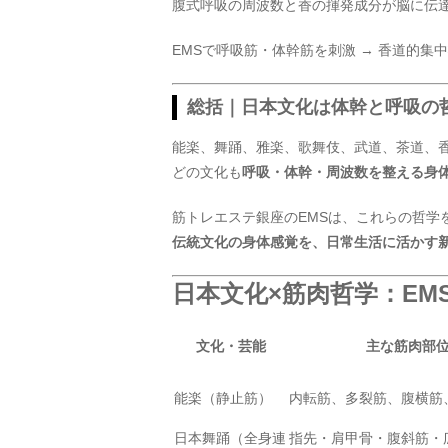
腹式呼吸の周波数と香の揮発成分が脳に伝
EMSで呼吸筋・体幹筋を刺激 → 香道的集
総括｜日本文化は体幹と呼吸の
能楽、舞踊、雅楽、歌舞伎、武道、茶道、
どの文化も
呼吸・体幹・周波数を整える身
筋トレエステ銀座のEMSは、これらの哲学
伝統文化の身体感覚を、日常生活に活かす
日本文化×筋肉哲学：EM
文化・芸能
主な筋肉部
能楽（静止筋）
内転筋、多裂筋、腹横筋
日本舞踊（全身連
指先・肩甲骨・腹斜筋・