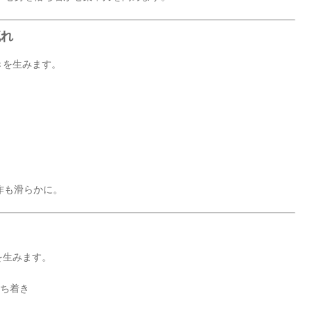
流れ
きを生みます。
作も滑らかに。
を生みます。
落ち着き