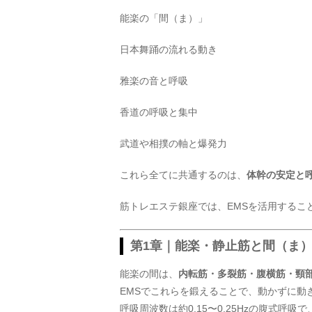
能楽の「間（ま）」
日本舞踊の流れる動き
雅楽の音と呼吸
香道の呼吸と集中
武道や相撲の軸と爆発力
これら全てに共通するのは、
体幹の安定と
筋トレエステ銀座では、EMSを活用するこ
第1章｜能楽・静止筋と間（ま
能楽の間は、
内転筋・多裂筋・腹横筋・頸
EMSでこれらを鍛えることで、動かずに動
呼吸周波数は約0.15〜0.25Hzの腹式呼