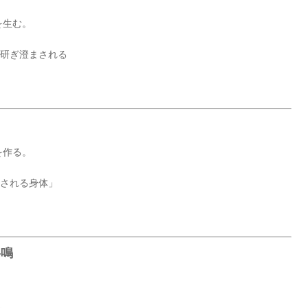
を生む。
も研ぎ澄まされる
を作る。
頼される身体」
共鳴
。