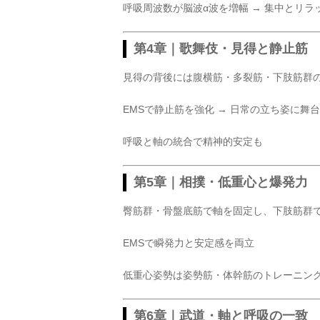
呼吸周波数が脳波α波を増幅 → 集中とリラ
第4章｜歌舞伎・見得と静止筋
見得の背後には腹横筋・多裂筋・下肢筋群
EMSで静止筋を強化 → 日常の立ち姿に舞
呼吸と軸の統合で精神的安定も
第5章｜相撲・低重心と爆発力
臀筋群・骨盤底筋で軸を固定し、下肢筋群
EMSで瞬発力と安定感を両立
低重心姿勢は姿勢筋・体幹筋のトレーニン
第6章｜武道・軸と呼吸の一致