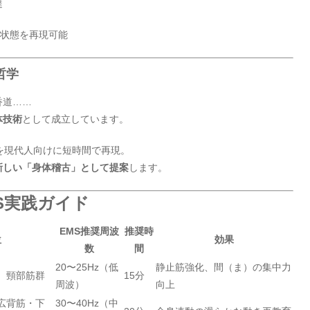
達
中状態を再現可能
哲学
香道……
体技術
として成立しています。
を現代人向けに短時間で再現。
新しい「身体稽古」として提案
します。
S実践ガイド
EMS推奨周波
推奨時
位
効果
数
間
20〜25Hz（低
静止筋強化、間（ま）の集中力
、頸部筋群
15分
周波）
向上
広背筋・下
30〜40Hz（中