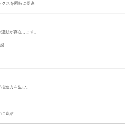
ックスを同時に促進
の連動が存在します。
台感
で推進力を生む。
グに直結