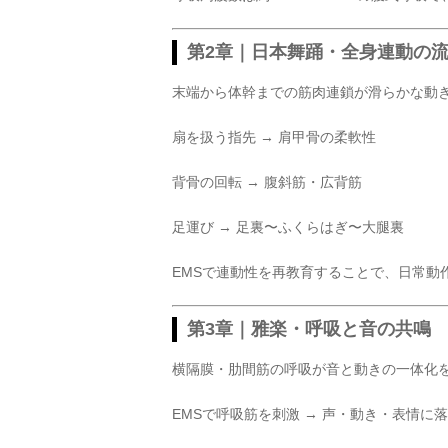
第2章｜日本舞踊・全身連動の
末端から体幹までの筋肉連鎖が滑らかな動
扇を扱う指先 → 肩甲骨の柔軟性
背骨の回転 → 腹斜筋・広背筋
足運び → 足裏〜ふくらはぎ〜大腿裏
EMSで連動性を再教育することで、日常動
第3章｜雅楽・呼吸と音の共鳴
横隔膜・肋間筋の呼吸が音と動きの一体化
EMSで呼吸筋を刺激 → 声・動き・表情に