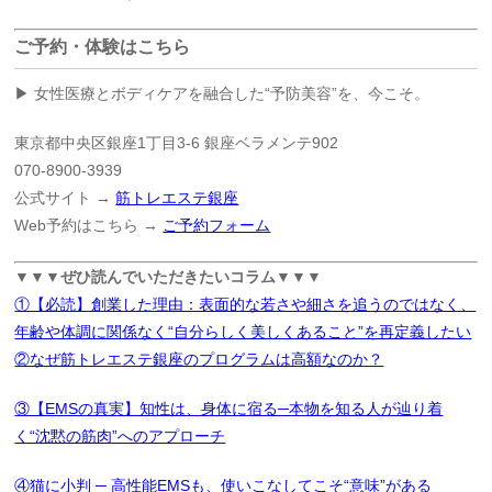
ご予約・体験はこちら
▶ 女性医療とボディケアを融合した“予防美容”を、今こそ。
東京都中央区銀座1丁目3-6 銀座ベラメンテ902
070-8900-3939
公式サイト →
筋トレエステ銀座
Web予約はこちら →
ご予約フォーム
▼▼▼ぜひ読んでいただきたいコラム▼▼▼
①【必読】創業した理由：表面的な若さや細さを追うのではなく、
年齢や体調に関係なく“自分らしく美しくあること”を再定義したい
②なぜ筋トレエステ銀座のプログラムは高額なのか？
③【EMSの真実】知性は、身体に宿る─本物を知る人が辿り着
く“沈黙の筋肉”へのアプローチ
④猫に小判 ─ 高性能EMSも、使いこなしてこそ“意味”がある