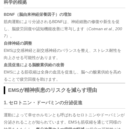
科学的根拠
BDNF（脳由来神経栄養因子）の増加
筋肉運動により分泌されるBDNFは、神経細胞の修復や新生を促
し、脳疲労回復や認知機能改善に寄与します（
Cotman et al., 200
7
）。
自律神経の調整
EMSは交感神経と副交感神経のバランスを整え、ストレス耐性を
向上させる可能性があります。
血流促進による脳酸素供給の改善
EMSによる筋収縮は全身の血流を促進し、脳への酸素供給を高め
ることで疲労回復を助けます。
EMSが精神疾患のリスクを減らす理由
1. セロトニン・ドーパミンの分泌促進
運動によって幸せホルモンとも呼ばれるセロトニンやドーパミンが
分泌されることが知られています。EMSも筋収縮を通じて同様の