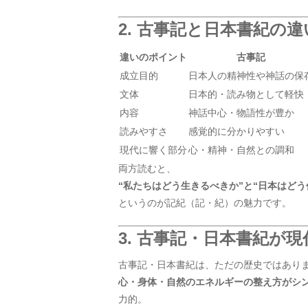
2. 古事記と日本書紀の
違いのポイント
古事記
成立目的
日本人の精神性や神話の保
文体
日本的・読み物として軽快
内容
神話中心・物語性が豊か
読みやすさ
感覚的に分かりやすい
現代に響く部分
心・精神・自然との調和
両方読むと、
“私たちはどう生きるべきか”と“日本はど
というのが記紀（記・紀）の魅力です。
3. 古事記・日本書紀が
古事記・日本書紀は、ただの歴史ではあり
心・身体・自然のエネルギーの整え方がシ
力的。