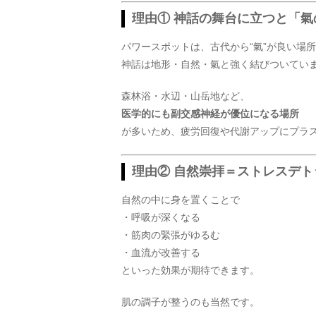
理由① 神話の舞台に立つと「
パワースポットは、古代から“氣”が良い場
神話は地形・自然・氣と強く結びついてい
森林浴・水辺・山岳地など、
医学的にも副交感神経が優位になる場所
が多いため、疲労回復や代謝アップにプラ
理由② 自然崇拝＝ストレスデト
自然の中に身を置くことで
・呼吸が深くなる
・筋肉の緊張がゆるむ
・血流が改善する
といった効果が期待できます。
肌の調子が整うのも当然です。