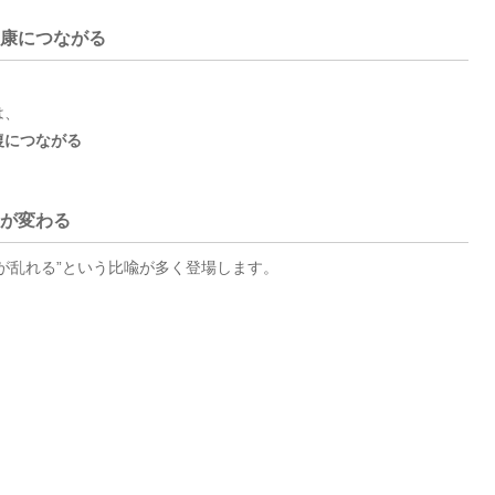
健康につながる
は、
復につながる
果が変わる
が乱れる”という比喩が多く登場します。
」