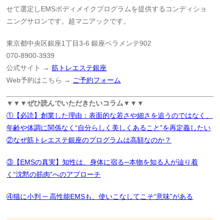
せて選定しEMSボディメイクプログラムを提供するコンディショ
ニングサロンです。超マニアックです。
東京都中央区銀座1丁目3-6 銀座ベラメンテ902
070-8900-3939
公式サイト →
筋トレエステ銀座
Web予約はこちら →
ご予約フォーム
▼▼▼ぜひ読んでいただきたいコラム▼▼▼
①【必読】創業した理由：表面的な若さや細さを追うのではなく、
年齢や体調に関係なく“自分らしく美しくあること”を再定義したい
②なぜ筋トレエステ銀座のプログラムは高額なのか？
③【EMSの真実】知性は、身体に宿る─本物を知る人が辿り着
く“沈黙の筋肉”へのアプローチ
④猫に小判 ─ 高性能EMSも、使いこなしてこそ“意味”がある