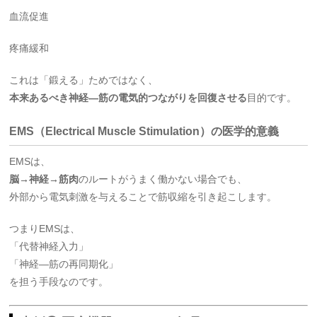
血流促進
疼痛緩和
これは「鍛える」ためではなく、
本来あるべき神経—筋の電気的つながりを回復させる
目的です。
EMS（Electrical Muscle Stimulation）の医学的意義
EMSは、
脳→神経→筋肉
のルートがうまく働かない場合でも、
外部から電気刺激を与えることで筋収縮を引き起こします。
つまりEMSは、
「代替神経入力」
「神経—筋の再同期化」
を担う手段なのです。