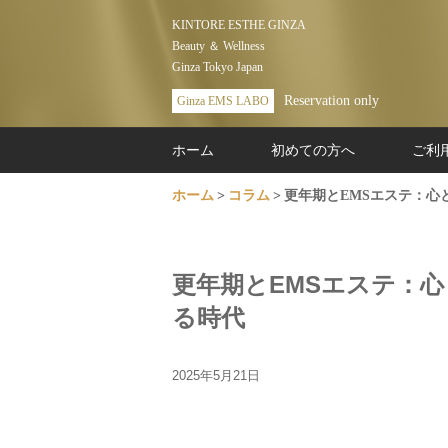
KINTORE ESTHE GINZA
Beauty ＆ Wellness
Ginza Tokyo Japan
Reservation only
Ginza EMS LABO
ホーム
初めての方へ
ご利
ホーム
コラム
更年期とEMSエステ：心
更年期とEMSエステ：
る時代
2025年5月21日