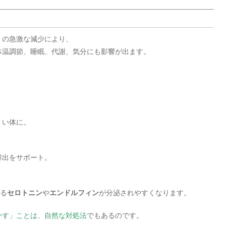
）の急激な減少により、
体温調節、睡眠、代謝、気分にも影響が出ます。
くい体に。
排出をサポート。
れる
セロトニン
や
エンドルフィン
が分泌されやすくなります。
かす」ことは、自然な対処法
でもあるのです。