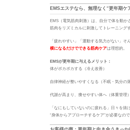
EMSエステなら、無理なく“更年期ケ
EMS（電気筋肉刺激）は、自分で体を動か
筋肉をリズミカルに刺激してトレーニング
「疲れやすい」「運動する気力がない」そ
横になるだけでできる筋肉ケア
は理想的。
EMSが更年期に与えるメリット：
体がポカポカする（冷え改善）
自律神経が整いやすくなる（不眠・気分の
代謝が高まり、痩せやすい体へ（体重管理
「なにもしていないのに疲れる」日々を抜
“身体からアプローチするケア”が必要なの
お客様の声：更年期と向き合うきっか