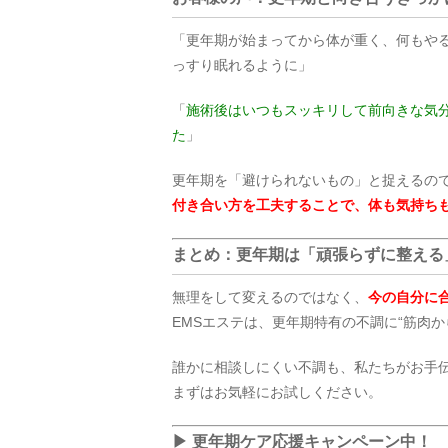
「更年期が始まってから体が重く、何もやる
っすり眠れるように」
「
施術後はいつもスッキリして前向きな気分
た
」
更年期を「避けられないもの」と捉えるの
付き合い方を工夫することで、体も気持ち
まとめ：更年期は「頑張らずに整える
無理をして変えるのではなく、
今の自分に
EMSエステは、更年期特有の不調に“筋肉
誰かに相談しにくい不調も、私たちがお手
まずはお気軽にお試しください。
▶ 更年期ケア応援キャンペーン中！