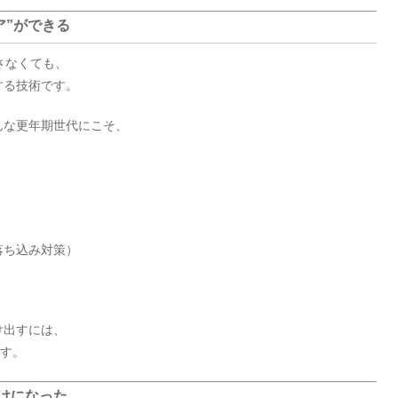
ア”ができる
さなくても、
する技術です。
んな更年期世代にこそ、
落ち込み対策）
）
け出すには、
です。
けになった