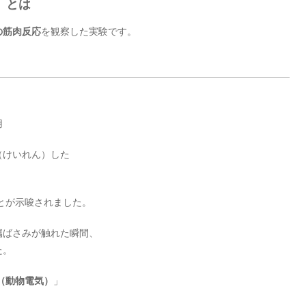
」とは
の筋肉反応
を観察した実験です。
用
（けいれん）した
とが示唆されました。
属ばさみが触れた瞬間、
た。
city（動物電気）
」