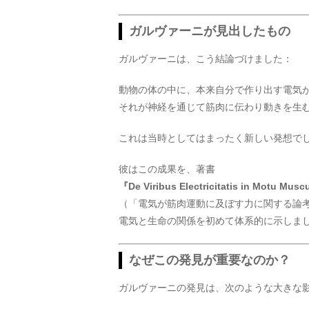
ガルヴァーニが見出したもの
ガルヴァーニは、こう結論づけました：
動物の体の中に、本来自分で作り出す電気
それが神経を通じて筋肉に伝わり動きを生
これは当時としてはまったく新しい発想で
彼はこの成果を、著書
『De Viribus Electricitatis in Motu Mus
（「電気が筋肉運動に及ぼす力に関する論
電気と生命の関係を初めて体系的に示しま
なぜこの発見が重要なのか？
ガルヴァーニの発見は、次のような大きな