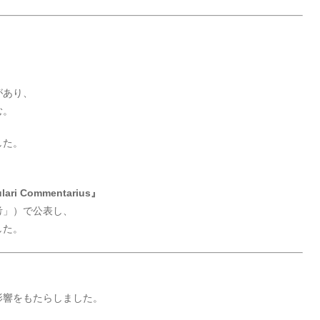
があり、
む。
した。
culari Commentarius』
考」）で公表し、
した。
影響をもたらしました。