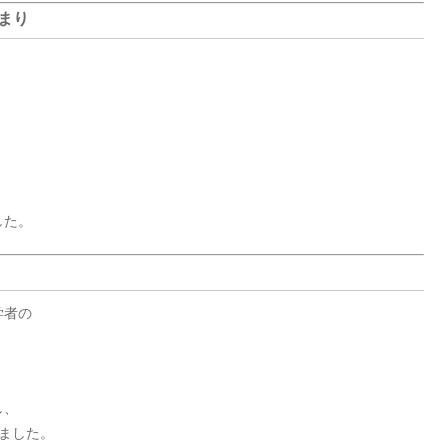
まり
した。
学者の
し、
ました。