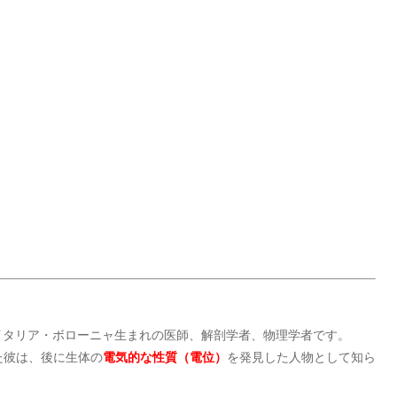
）は、イタリア・ボローニャ生まれの医師、解剖学者、物理学者です。
た彼は、後に生体の
電気的な性質（電位）
を発見した人物として知ら