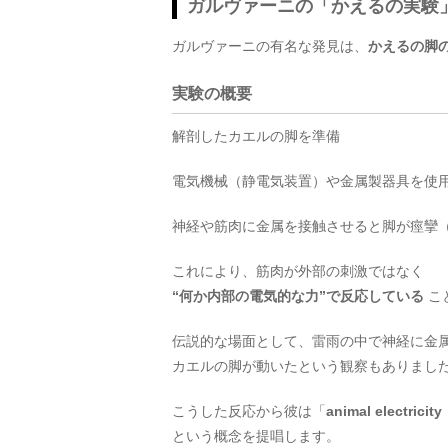
ガルヴァーニの「かえるの実験
ガルヴァーニの有名な発見は、
かえるの脚
実験の概要
解剖したカエルの脚を準備
電気機械（静電気装置）や金属製器具を使
神経や筋肉に金属を接触させると脚が痙攣
これにより、筋肉が外部の刺激ではなく
“何か内部の電気的な力”で反応している
こ
伝説的な場面として、雷雨の中で神経に金
カエルの脚が動いたという観察もありまし
こうした反応から彼は「
animal electri
という概念を提唱します。