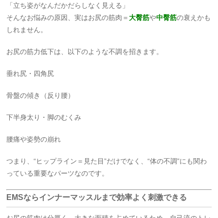
「立ち姿がなんだかだらしなく見える」
そんなお悩みの原因、実はお尻の筋肉＝
大臀筋
や
中臀筋
の衰えかも
しれません。
お尻の筋力低下は、以下のような不調を招きます。
垂れ尻・四角尻
骨盤の傾き（反り腰）
下半身太り・脚のむくみ
腰痛や姿勢の崩れ
つまり、“ヒップライン＝見た目”だけでなく、“体の不調”にも関わ
っている重要なパーツなのです。
EMSならインナーマッスルまで効率よく刺激できる