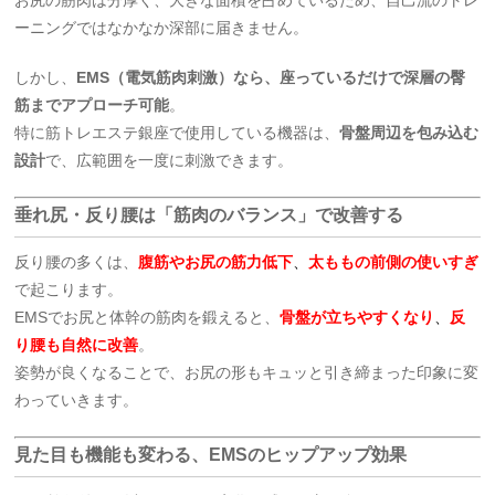
お尻の筋肉は分厚く、大きな面積を占めているため、自己流のトレ
ーニングではなかなか深部に届きません。
しかし、
EMS（電気筋肉刺激）なら、座っているだけで深層の臀
筋までアプローチ可能
。
特に筋トレエステ銀座で使用している機器は、
骨盤周辺を包み込む
設計
で、広範囲を一度に刺激できます。
垂れ尻・反り腰は「筋肉のバランス」で改善する
反り腰の多くは、
腹筋やお尻の筋力低下
、
太ももの前側の使いすぎ
で起こります。
EMSでお尻と体幹の筋肉を鍛えると、
骨盤が立ちやすくなり
、
反
り腰も自然に改善
。
姿勢が良くなることで、お尻の形もキュッと引き締まった印象に変
わっていきます。
見た目も機能も変わる、EMSのヒップアップ効果