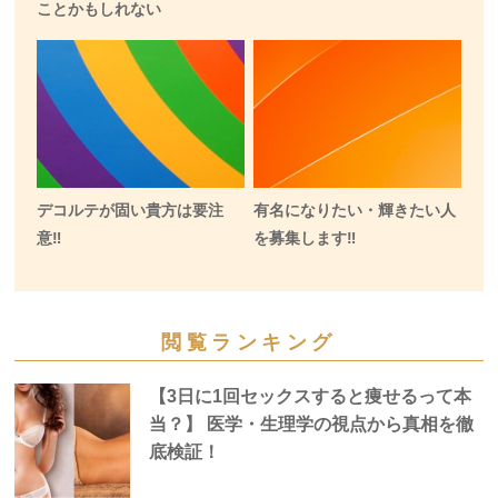
ことかもしれない
デコルテが固い貴方は要注
有名になりたい・輝きたい人
意‼️
を募集します‼️
閲覧ランキング
【3日に1回セックスすると痩せるって本
当？】 医学・生理学の視点から真相を徹
底検証！