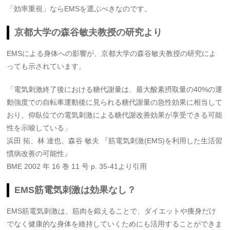
「効率重視」ならEMSを選ぶべきなのです。
京都大学の森谷敏夫教授の研究より
EMSによる身体への影響が、京都大学の森谷敏夫教授の研究によ
っても示されています。
「電気刺激終了後における糖代謝量は、最大酸素摂取量の40%の運
動強度での自転車運動後に見られる糖代謝量の急性効果に相当して
おり、仰臥位での電気刺激による糖代謝改善効果が享受できる可能
性を示唆している」
浜田 拓、林 達也、森谷 敏夫 『筋電気刺激(EMS)を利用した生活習
慣病改善の可能性』
BME 2002 年 16 巻 11 号 p. 35-41より引用
EMS筋電気刺激は効果なし？
EMS筋電気刺激は、筋肉を鍛えることで、ダイエットや痩身だけ
でなく健康的な身体を維持していくためにも活用することができま