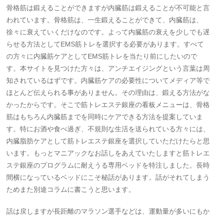
骨格筋は鍛えることができますが内臓筋は鍛えることが不可能と言
われています。骨格筋は、一生鍛えることができて、内臓筋は、
徐々に衰えていくだけなのです。よって内臓筋の衰えを少しでも遅
らせる方法としてEMS筋トレを選択する必要があります。すべて
の方々に内臓筋ケアとしてEMS筋トレを当たり前にしたいので
す。本サイトを見つけた方々は、アンチエイジングという言葉は周
知されているはずです。内臓筋ケアの必要性についてメディア等で
ほとんど伝えられる事がありません。その理由は、鍛える方法がな
かったからです。そこで筋トレエステ銀座の看板メニューは、骨格
筋はもちろん内臓筋までを同時にケアできる方法を提案していま
す。特にお酒や食べ過ぎ、不規則な生活を送られている方々には、
内臓脂肪ケアとして筋トレエステ銀座を選択していただけたらと思
います。もっとマニアックなお話しをあえていたしますと筋トレエ
ステ銀座のプログラムに耐えうる専用ベッドを特注しました。長時
間横になっているベッドにこそ秘話があります。話がそれてしまう
ためまた別途コラムに書こうと思います。
話は戻しますが長距離のマラソン選手などは、運動量が多いにもか