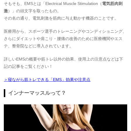
そもそも、EMSとは「Electrical Muscle Stimulation（
電気筋肉刺
激
）」の頭文字を取ったもの。
その名の通り、電気刺激を筋肉に与え動かす機器のことです。
医療用から、スポーツ選手のトレーニングやコンディショニング、
さらにダイエットや肩こり・腰痛の改善のために医療機関やエス
テ、整骨院などに導入されています。
詳しいEMSの概要や筋トレ以外の効果、使用上の注意点などは下
記の記事をご覧ください！
＞寝ながら筋トレできる「EMS」効果や注意点
インナーマッスルって？