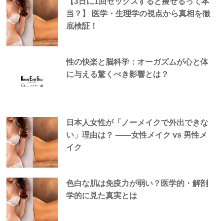
【3日に1回セックスすると痩せるって本
当？】 医学・生理学の視点から真相を徹
底検証！
性の快楽と脳科学：オーガズムが心と体
に与える驚くべき影響とは？
日本人女性が「ノーメイクで外出できな
い」理由は？ —―女性メイク vs 男性メ
イク
色白な肌は免疫力が弱い？医学的・解剖
学的に見た真実とは