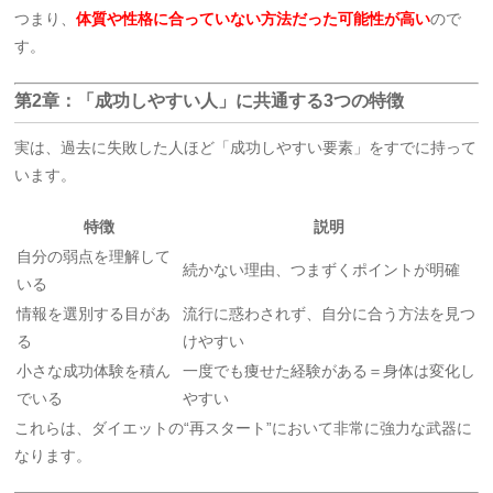
つまり、
体質や性格に合っていない方法だった可能性が高い
ので
す。
第2章：「成功しやすい人」に共通する3つの特徴
実は、過去に失敗した人ほど「成功しやすい要素」をすでに持って
います。
特徴
説明
自分の弱点を理解して
続かない理由、つまずくポイントが明確
いる
情報を選別する目があ
流行に惑わされず、自分に合う方法を見つ
る
けやすい
小さな成功体験を積ん
一度でも痩せた経験がある＝身体は変化し
でいる
やすい
これらは、ダイエットの“再スタート”において非常に強力な武器に
なります。