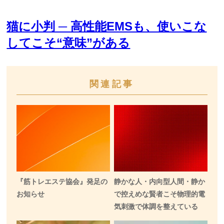
猫に小判 ─ 高性能EMSも、使いこな
してこそ“意味”がある
関連記事
『筋トレエステ協会』発足の
静かな人・内向型人間・静か
お知らせ
で控えめな賢者こそ物理的電
気刺激で体調を整えている