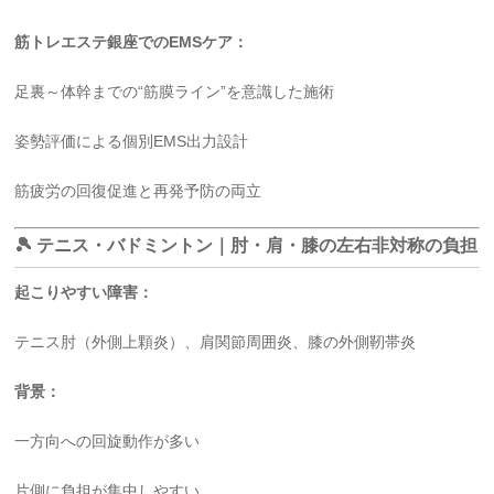
筋トレエステ銀座でのEMSケア：
足裏～体幹までの“筋膜ライン”を意識した施術
姿勢評価による個別EMS出力設計
筋疲労の回復促進と再発予防の両立
🎾 テニス・バドミントン｜肘・肩・膝の左右非対称の負担
起こりやすい障害：
テニス肘（外側上顆炎）、肩関節周囲炎、膝の外側靭帯炎
背景：
一方向への回旋動作が多い
片側に負担が集中しやすい