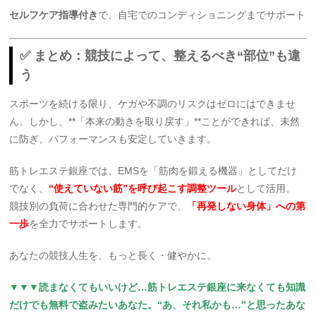
セルフケア指導付き
で、自宅でのコンディショニングまでサポート
✅ まとめ：競技によって、整えるべき“部位”も違
う
スポーツを続ける限り、ケガや不調のリスクはゼロにはできませ
ん。しかし、**「本来の動きを取り戻す」**ことができれば、未然
に防ぎ、パフォーマンスも安定していきます。
筋トレエステ銀座では、EMSを「筋肉を鍛える機器」としてだけ
でなく、
“使えていない筋”を呼び起こす調整ツール
として活用。
競技別の負荷に合わせた専門的ケアで、
「再発しない身体」への第
一歩
を全力でサポートします。
あなたの競技人生を、もっと長く・健やかに。
▼▼▼読まなくてもいいけど…筋トレエステ銀座に来なくても知識
だけでも無料で盗みたいあなた。“あ、それ私かも…”と思ったあな