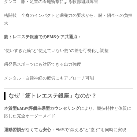
ダンス：膝・足首の着地衝撃による軟部組織障害
格闘技：全身のインパクトと瞬発力の要求から、腱・靭帯への負担
大
筋トレエステ銀座でのEMSケア共通点：
“使いすぎた筋”と“使えていない筋”の差を可視化し調整
瞬発系スポーツにも対応できる出力強度
メンタル・自律神経の疲労にもアプローチ可能
なぜ「筋トレエステ銀座」なのか？
本質型EMS×評価主導型カウンセリング
により、競技特性と体質に
応じた完全オーダーメイド
運動習慣がなくても安心
：EMSで“鍛える”と“癒す”を同時に実現