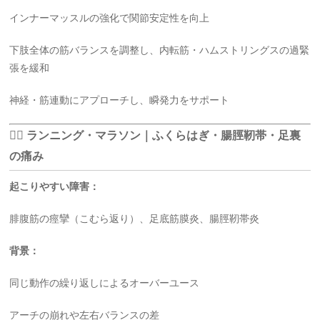
インナーマッスルの強化で関節安定性を向上
下肢全体の筋バランスを調整し、内転筋・ハムストリングスの過緊
張を緩和
神経・筋連動にアプローチし、瞬発力をサポート
🏃‍♂️ ランニング・マラソン｜ふくらはぎ・腸脛靭帯・足裏
の痛み
起こりやすい障害：
腓腹筋の痙攣（こむら返り）、足底筋膜炎、腸脛靭帯炎
背景：
同じ動作の繰り返しによるオーバーユース
アーチの崩れや左右バランスの差