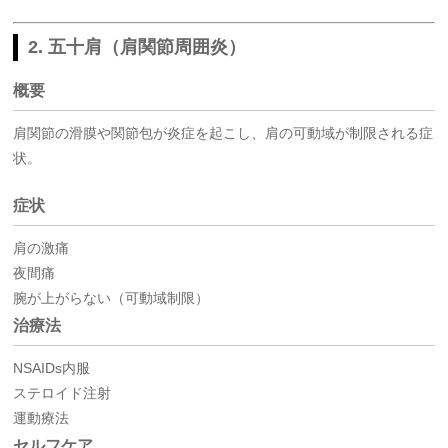
2. 五十肩（肩関節周囲炎）
概要
肩関節の滑膜や関節包が炎症を起こし、肩の可動域が制限される症
状。
症状
肩の激痛
夜間痛
腕が上がらない（可動域制限）
治療法
NSAIDs内服
ステロイド注射
運動療法
セルフケア