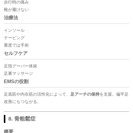
歩行時の痛み
靴が履けない
治療法
インソール
テーピング
重度では手術
セルフケア
足指グーパー体操
足裏マッサージ
EMSの役割
足底筋や内在筋の活性化によって、
足アーチの保持
を支援。偏平足
改善にもつながる。
8. 骨粗鬆症
概要