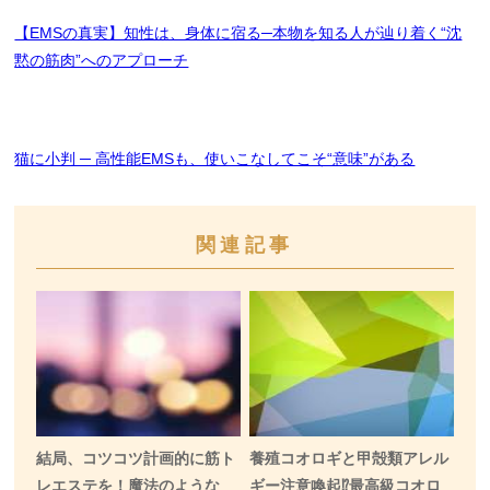
【EMSの真実】知性は、身体に宿る─本物を知る人が辿り着く“沈
黙の筋肉”へのアプローチ
猫に小判 ─ 高性能EMSも、使いこなしてこそ“意味”がある
関連記事
結局、コツコツ計画的に筋ト
養殖コオロギと甲殻類アレル
レエステを！魔法のような
ギー注意喚起⁉️最高級コオロ