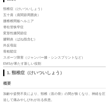
頸椎症（けいついしょう）
五十肩（肩関節周囲炎）
腰椎椎間板ヘルニア
脊柱管狭窄症
変形性膝関節症
腱鞘炎（ばね指含む）
外反母趾
骨粗鬆症
スポーツ障害（ジャンパー膝・シンスプリントなど）
EMSが果たす新しい役割
1. 頸椎症（けいついしょう）
概要
加齢や姿勢不良により、頸椎（首の骨）の間が狭くなり、神経を圧
迫して痛みやしびれが出る疾患。