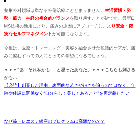
整形外科領域は単なる外傷治療にとどまりません。
生活習慣・姿
勢・筋力・神経の複合的バランス
を取り戻すことが鍵です。最新E
MS技術の活用により、痛みの原因にアプローチし、
より安全・確
実なセルフマネジメント
が可能になります。
今後は、医療・トレーニング・美容を融合させた包括的ケアが、痛
みに悩むすべての人にとっての希望になるでしょう。
▼▼▼“あ、それ私かも…”と思ったあなた。▼▼▼こちらも刺さる
かも…
【必読】創業した理由：表面的な若さや細さを追うのではなく、年
齢や体調に関係なく“自分らしく美しくあること”を再定義したい
なぜ筋トレエステ銀座のプログラムは高額なのか？