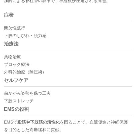
加齢による脊柱管の狭窄で、神経根が圧迫される病態。
症状
間欠性跛行
下肢のしびれ・脱力感
治療法
薬物治療
ブロック療法
外科的治療（除圧術）
セルフケア
前かがみ姿勢を保つ工夫
下肢ストレッチ
EMSの役割
EMSで
殿筋や下肢筋の活性化
を図ることで、血流促進と神経保護
を目的とした疼痛緩和に貢献。