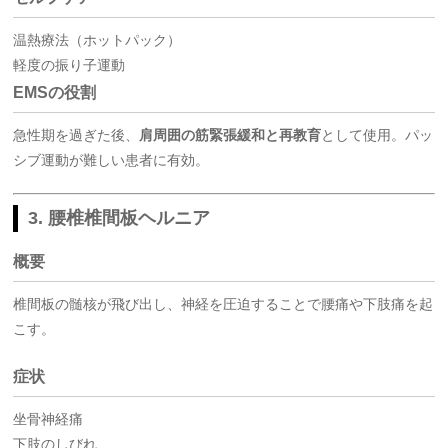
温熱療法（ホットパック）
軽度の振り子運動
EMSの役割
急性期を過ぎた後、
肩周囲の筋緊張緩和と再教育
として使用。パッ
シブ運動が難しい患者に有効。
3. 腰椎椎間板ヘルニア
概要
椎間板の髄核が飛び出し、神経を圧迫することで腰痛や下肢痛を起
こす。
症状
坐骨神経痛
下肢のしびれ