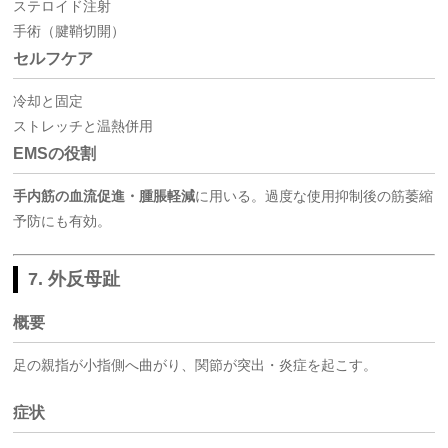
ステロイド注射
手術（腱鞘切開）
セルフケア
冷却と固定
ストレッチと温熱併用
EMSの役割
手内筋の血流促進・腫脹軽減
に用いる。過度な使用抑制後の筋萎縮
予防にも有効。
7. 外反母趾
概要
足の親指が小指側へ曲がり、関節が突出・炎症を起こす。
症状