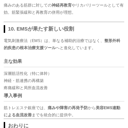
痛みのある筋群に対しての
神経再教育
やリカバリーツールとして有
効。筋緊張緩和と再教育の併用が理想。
10. EMSが果たす新しい役割
電気刺激療法（EMS）は、単なる補助的治療ではなく、
整形外科
的疾患の根本治療支援ツール
へと進化しています。
主な効果
深層筋活性化（特に体幹）
神経・筋連携の再構築
疼痛緩和と局所血流改善
導入事例
筋トレエステ銀座では、
痛みや障害の再発予防
から
美容EMS連動
による血流改善
までを統合的に提供中。
おわりに