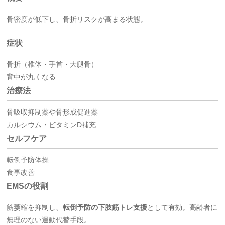
骨密度が低下し、骨折リスクが高まる状態。
症状
骨折（椎体・手首・大腿骨）
背中が丸くなる
治療法
骨吸収抑制薬や骨形成促進薬
カルシウム・ビタミンD補充
セルフケア
転倒予防体操
食事改善
EMSの役割
筋萎縮を抑制し、
転倒予防の下肢筋トレ支援
として有効。高齢者に
無理のない運動代替手段。