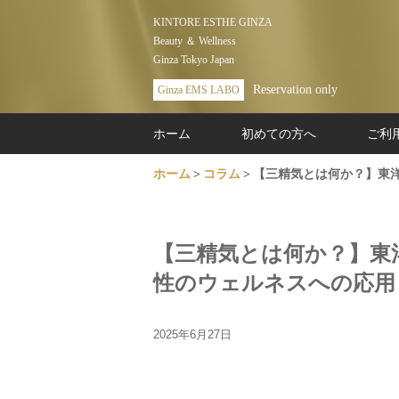
KINTORE ESTHE GINZA
Beauty ＆ Wellness
Ginza Tokyo Japan
Reservation only
Ginza EMS LABO
ホーム
初めての方へ
ご利
ホーム
コラム
【三精気とは何か？】東
【三精気とは何か？】東
性のウェルネスへの応用
2025年6月27日