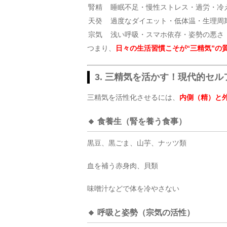
腎精
睡眠不足・慢性ストレス・過労・冷
天癸
過度なダイエット・低体温・生理周
宗気
浅い呼吸・スマホ依存・姿勢の悪さ
つまり、
日々の生活習慣こそが“三精気”の
3. 三精気を活かす！現代的セ
三精気を活性化させるには、
内側（精）と
🔸 食養生（腎を養う食事）
黒豆、黒ごま、山芋、ナッツ類
血を補う赤身肉、貝類
味噌汁などで体を冷やさない
🔸 呼吸と姿勢（宗気の活性）