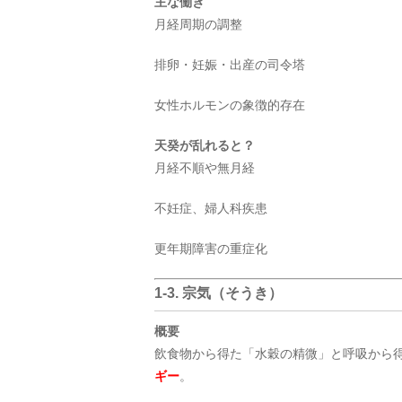
主な働き
月経周期の調整
排卵・妊娠・出産の司令塔
女性ホルモンの象徴的存在
天癸が乱れると？
月経不順や無月経
不妊症、婦人科疾患
更年期障害の重症化
1-3. 宗気（そうき）
概要
飲食物から得た「水穀の精微」と呼吸から
ギー
。