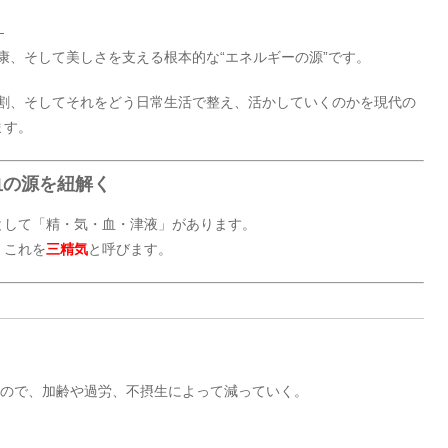
―
健康、そして美しさを支える根本的な“エネルギーの源”です。
と役割、そしてそれをどう日常生活で整え、活かしていくのかを現代の
ます。
・血の源を紐解く
として「精・気・血・津液」があります。
、これを
三精気
と呼びます。
もので、加齢や過労、不摂生によって減っていく。