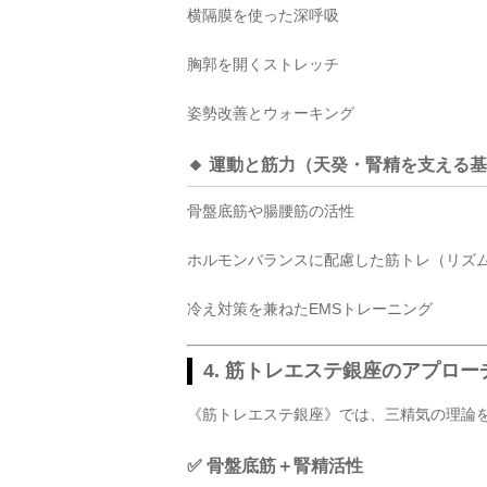
横隔膜を使った深呼吸
胸郭を開くストレッチ
姿勢改善とウォーキング
🔸 運動と筋力（天癸・腎精を支える
骨盤底筋や腸腰筋の活性
ホルモンバランスに配慮した筋トレ（リズ
冷え対策を兼ねたEMSトレーニング
4. 筋トレエステ銀座のアプロ
《筋トレエステ銀座》では、三精気の理論
✅ 骨盤底筋＋腎精活性