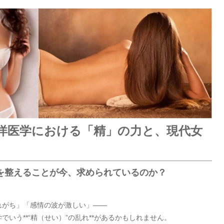
洋医学における「精」の力と、現代女
を整えることが今、求められているのか？
れがち」「感情の波が激しい」――
いう**“精（せい）”の乱れ**があるかもしれません。