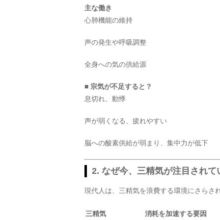
主な働き
心肺機能の維持
声の発生や呼吸調整
全身への気の供給源
■ 宗気が不足すると？
息切れ、動悸
声が弱くなる、疲れやすい
脳への酸素供給が弱まり、集中力が低下
2. なぜ今、三精気が注目され
現代人は、三精気を浪費する環境にさらさ
三精気
消耗を加速する要因