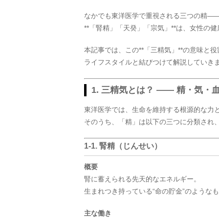
なかでも東洋医学で重視される三つの精―
**「腎精」「天癸」「宗気」**は、女性の
本記事では、この**「三精気」**の意味
ライフスタイルと結びつけて解説していき
1. 三精気とは？ ―― 精・気
東洋医学では、生命を維持する根源的な力
そのうち、「精」は以下の三つに分類され
1-1. 腎精（じんせい）
概要
腎に蓄えられる先天的なエネルギー。
生まれつき持っている“命の貯金”のような
主な働き