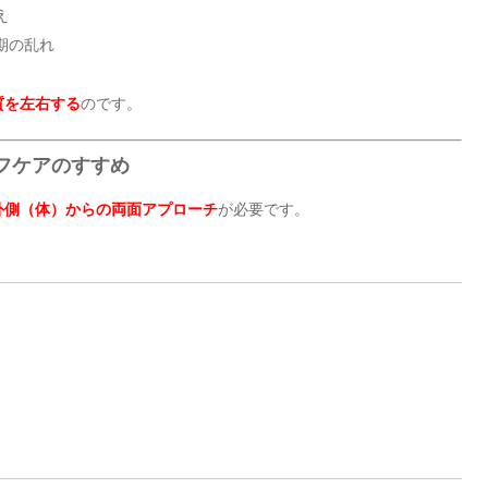
え
期の乱れ
質を左右する
のです。
ルフケアのすすめ
外側（体）からの両面アプローチ
が必要です。