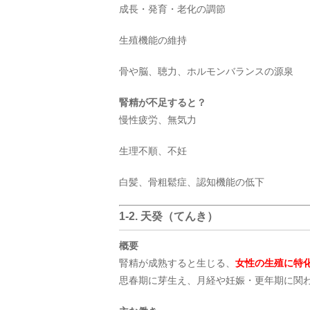
成長・発育・老化の調節
生殖機能の維持
骨や脳、聴力、ホルモンバランスの源泉
腎精が不足すると？
慢性疲労、無気力
生理不順、不妊
白髪、骨粗鬆症、認知機能の低下
1-2. 天癸（てんき）
概要
腎精が成熟すると生じる、
女性の生殖に特化
思春期に芽生え、月経や妊娠・更年期に関