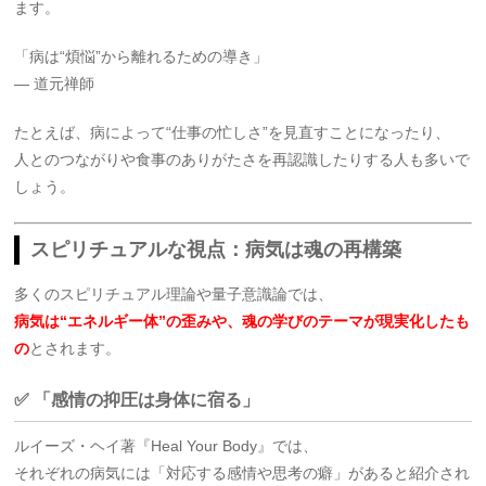
ます。
「病は“煩悩”から離れるための導き」
― 道元禅師
たとえば、病によって“仕事の忙しさ”を見直すことになったり、
人とのつながりや食事のありがたさを再認識したりする人も多いで
しょう。
スピリチュアルな視点：病気は魂の再構築
多くのスピリチュアル理論や量子意識論では、
病気は“エネルギー体”の歪みや、魂の学びのテーマが現実化したも
の
とされます。
✅ 「感情の抑圧は身体に宿る」
ルイーズ・ヘイ著『Heal Your Body』では、
それぞれの病気には「対応する感情や思考の癖」があると紹介され