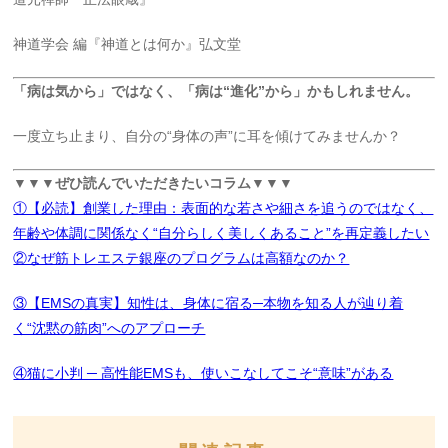
神道学会 編『神道とは何か』弘文堂
「病は気から」ではなく、「病は“進化”から」かもしれません。
一度立ち止まり、自分の“身体の声”に耳を傾けてみませんか？
▼▼▼ぜひ読んでいただきたいコラム▼▼▼
①【必読】創業した理由：表面的な若さや細さを追うのではなく、
年齢や体調に関係なく“自分らしく美しくあること”を再定義したい
②なぜ筋トレエステ銀座のプログラムは高額なのか？
③【EMSの真実】知性は、身体に宿る─本物を知る人が辿り着
く“沈黙の筋肉”へのアプローチ
④猫に小判 ─ 高性能EMSも、使いこなしてこそ“意味”がある