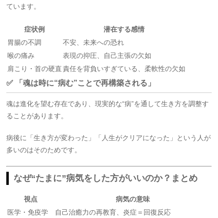
ています。
症状例
潜在する感情
胃腸の不調
不安、未来への恐れ
喉の痛み
表現の抑圧、自己主張の欠如
肩こり・首の硬直
責任を背負いすぎている、柔軟性の欠如
✅ 「魂は時に“病む”ことで再構築される」
魂は進化を望む存在であり、現実的な“病”を通して生き方を調整す
ることがあります。
病後に「生き方が変わった」「人生がクリアになった」という人が
多いのはそのためです。
なぜ“たまに”病気をした方がいいのか？まとめ
視点
病気の意味
医学・免疫学
自己治癒力の再教育、炎症＝回復反応