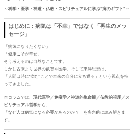
～科学・医学・神道・仏教・スピリチュアルに学ぶ“病のギフト”～
はじめに：病気は「不幸」ではなく「再生のメッ
セージ」
「病気になりたくない」
「健康こそが幸せ」
そう考えるのは自然なことです。
しかし古来より世界の叡智や医学、そして東洋思想は、
「人間は時に“病む”ことで本来の自分に立ち返る」という視点を持
ってきました。
本コラムでは、
現代医学／免疫学／神道的生命観／仏教的視座／ス
ピリチュアル哲学
から、
「なぜ人は病気になる必要があるのか？」を多角的に読み解きま
す。