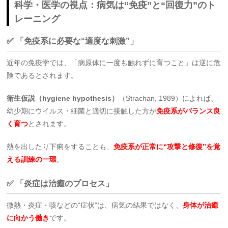
科学・医学の視点：病気は“免疫”と“回復力”のト
レーニング
✅ 「免疫系に必要な“適度な刺激”」
近年の免疫学では、「病原体に一度も触れずに育つこと」は逆に危
険であるとされます。
衛生仮説（hygiene hypothesis）
（Strachan, 1989）によれば、
幼少期にウイルス・細菌と適切に接触した方が
免疫系がバランス良
く育つ
とされます。
熱を出したり下痢をすることも、
免疫系が正常に“攻撃と修復”を覚
える訓練の一環
。
✅ 「炎症は治癒のプロセス」
微熱・炎症・咳などの“症状”は、病気の結果ではなく、
身体が治癒
に向かう働き
です。