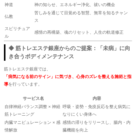
神道
神の知らせ、エネルギー浄化、祓いの機会
苦しみを通じて目覚める智慧、無常を知るチャン
仏教
ス
スピリチュア
感情の再構築、魂のリセット、人生の軌道修正
ル
◆ 筋トレエステ銀座からのご提案：「未病」に向
き合うボディメンテナンス
筋トレエステ銀座では、
「病気になる前のサイン」に気づき、心身のズレを整える施術と指
導
を行っています。
サービス名
内容
自律神経バランス調整 × 神経
呼吸・姿勢・免疫反応を整え病気に
筋トレーニング
なりにくい身体へ
内臓マニピュレーション × 感
感情の滞りをリリースし、腸内・内
情解放
臓機能を向上