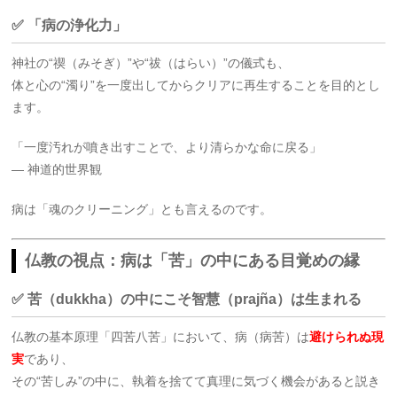
✅ 「病の浄化力」
神社の“禊（みそぎ）”や“祓（はらい）”の儀式も、
体と心の“濁り”を一度出してからクリアに再生することを目的とし
ます。
「一度汚れが噴き出すことで、より清らかな命に戻る」
― 神道的世界観
病は「魂のクリーニング」とも言えるのです。
仏教の視点：病は「苦」の中にある目覚めの縁
✅ 苦（dukkha）の中にこそ智慧（prajña）は生まれる
仏教の基本原理「四苦八苦」において、病（病苦）は
避けられぬ現
実
であり、
その“苦しみ”の中に、執着を捨てて真理に気づく機会があると説き