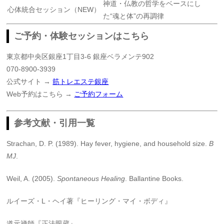
神道・仏教の哲学をベースにし
心体統合セッション（NEW）
た“魂と体”の再調律
ご予約・体験セッションはこちら
東京都中央区銀座1丁目3-6 銀座ベラメンテ902
070-8900-3939
公式サイト →
筋トレエステ銀座
Web予約はこちら →
ご予約フォーム
参考文献・引用一覧
Strachan, D. P. (1989). Hay fever, hygiene, and household size.
B
MJ
.
Weil, A. (2005).
Spontaneous Healing
. Ballantine Books.
ルイーズ・L・ヘイ著『ヒーリング・マイ・ボディ』
道元禅師『正法眼蔵』