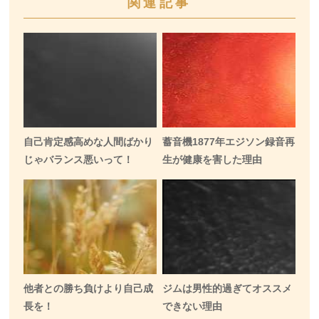
関連記事
自己肯定感高めな人間ばかり
蓄音機1877年エジソン録音再
じゃバランス悪いって！
生が健康を害した理由
他者との勝ち負けより自己成
ジムは男性的過ぎてオススメ
長を！
できない理由