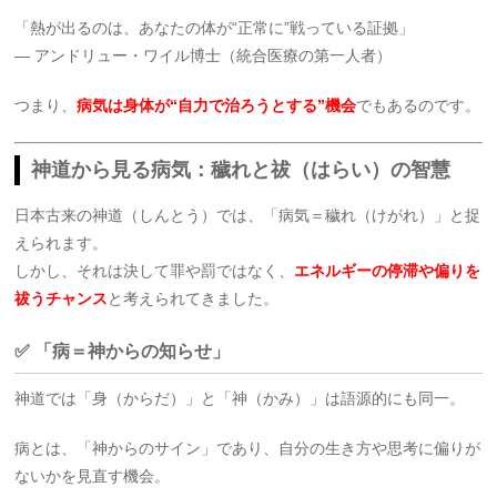
「熱が出るのは、あなたの体が“正常に”戦っている証拠」
― アンドリュー・ワイル博士（統合医療の第一人者）
つまり、
病気は身体が“自力で治ろうとする”機会
でもあるのです。
神道から見る病気：穢れと祓（はらい）の智慧
日本古来の神道（しんとう）では、「病気＝穢れ（けがれ）」と捉
えられます。
しかし、それは決して罪や罰ではなく、
エネルギーの停滞や偏りを
祓うチャンス
と考えられてきました。
✅ 「病＝神からの知らせ」
神道では「身（からだ）」と「神（かみ）」は語源的にも同一。
病とは、「神からのサイン」であり、自分の生き方や思考に偏りが
ないかを見直す機会。