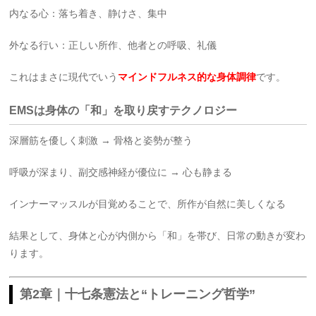
内なる心：落ち着き、静けさ、集中
外なる行い：正しい所作、他者との呼吸、礼儀
これはまさに現代でいう
マインドフルネス的な身体調律
です。
EMSは身体の「和」を取り戻すテクノロジー
深層筋を優しく刺激 → 骨格と姿勢が整う
呼吸が深まり、副交感神経が優位に → 心も静まる
インナーマッスルが目覚めることで、所作が自然に美しくなる
結果として、身体と心が内側から「和」を帯び、日常の動きが変わ
ります。
第2章｜十七条憲法と“トレーニング哲学”