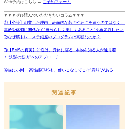
Web予約はこちら →
ご予約フォーム
▼▼▼ぜひ読んでいただきたいコラム▼▼▼
①【必読】創業した理由：表面的な若さや細さを追うのではなく、
年齢や体調に関係なく“自分らしく美しくあること”を再定義したい
②なぜ筋トレエステ銀座のプログラムは高額なのか？
③【EMSの真実】知性は、身体に宿る─本物を知る人が辿り着
く“沈黙の筋肉”へのアプローチ
④猫に小判 ─ 高性能EMSも、使いこなしてこそ“意味”がある
関連記事