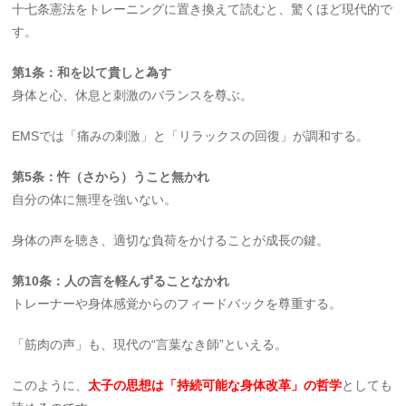
十七条憲法をトレーニングに置き換えて読むと、驚くほど現代的で
す。
第1条：和を以て貴しと為す
身体と心、休息と刺激のバランスを尊ぶ。
EMSでは「痛みの刺激」と「リラックスの回復」が調和する。
第5条：忤（さから）うこと無かれ
自分の体に無理を強いない。
身体の声を聴き、適切な負荷をかけることが成長の鍵。
第10条：人の言を軽んずることなかれ
トレーナーや身体感覚からのフィードバックを尊重する。
「筋肉の声」も、現代の“言葉なき師”といえる。
このように、
太子の思想は「持続可能な身体改革」の哲学
としても