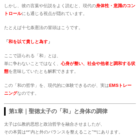
しかし、彼の言葉や伝説をよく読むと、現代の
身体性・意識のコン
トロール
にも通じる視点が隠れています。
たとえば十七条憲法の冒頭はこうです。
「
和を以て貴しと為す
」
ここで語られる「和」とは、
単に争わないことではなく、
心身が整い、社会や他者と調和する状
態
を意味していたとも解釈できます。
この「和の哲学」を、現代的に体験できるのが、実は
EMSトレー
ニング
なのです。
第1章｜聖徳太子の「和」と身体の調律
太子は仏教的思想と政治哲学を融合させましたが、
その本質は**“内と外のバランスを整えること”**にあります。