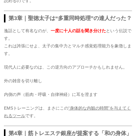
読めるのです。
第3章｜聖徳太子は“多重同時処理”の達人だった？
逸話として有名なのが、
一度に十人の話を聞き分けた
という伝説で
す。
これは誇張にせよ、太子の集中力とマルチ感覚処理能力を象徴しま
す。
現代人に必要なのは、この逆方向のアプローチかもしれません。
外の雑音を切り離し
内側の声（筋肉・呼吸・自律神経）に耳を澄ます
EMSトレーニングは、まさにこの
“身体的な内観の時間”を与えてく
れるツール
です。
第4章｜筋トレエステ銀座が提案する「和の身体」