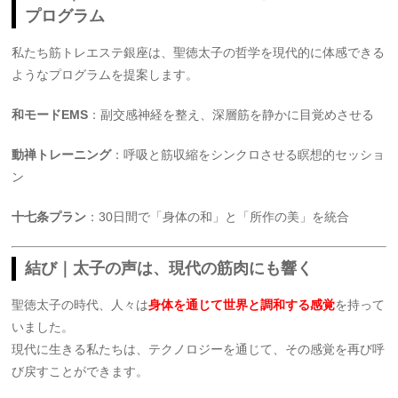
プログラム
私たち筋トレエステ銀座は、聖徳太子の哲学を現代的に体感できる
ようなプログラムを提案します。
和モードEMS
：副交感神経を整え、深層筋を静かに目覚めさせる
動禅トレーニング
：呼吸と筋収縮をシンクロさせる瞑想的セッショ
ン
十七条プラン
：30日間で「身体の和」と「所作の美」を統合
結び｜太子の声は、現代の筋肉にも響く
聖徳太子の時代、人々は
身体を通じて世界と調和する感覚
を持って
いました。
現代に生きる私たちは、テクノロジーを通じて、その感覚を再び呼
び戻すことができます。