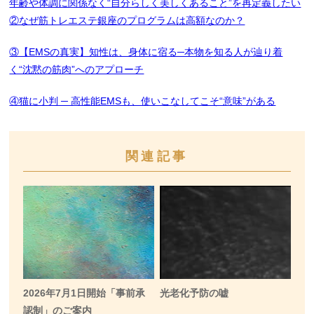
年齢や体調に関係なく“自分らしく美しくあること”を再定義したい
②なぜ筋トレエステ銀座のプログラムは高額なのか？
③【EMSの真実】知性は、身体に宿る─本物を知る人が辿り着
く“沈黙の筋肉”へのアプローチ
④猫に小判 ─ 高性能EMSも、使いこなしてこそ“意味”がある
関連記事
2026年7月1日開始「事前承
光老化予防の嘘
認制」のご案内