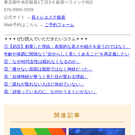
東京都中央区銀座1丁目3-6 銀座ベラメンテ902
070-8900-3939
公式サイト →
筋トレエステ銀座
Web予約はこちら →
ご予約フォーム
▼▼▼ぜひ読んでいただきたいコラム▼▼▼
①【必読】創業した理由：表面的な若さや細さを追うのではなく、
年齢や体調に関係なく“自分らしく美しくあること”を再定義したい
②「なぜ40代女性は眠れなくなるのか」
③「痩せない原因は脂肪ではなく神経だった」
④「自律神経が整うと見た目が変わる理由」
⑤「疲れが取れない人ほど休めていない」
⑥「頑張っているのに、なぜかうまくいかない」
関連記事