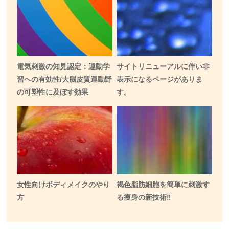
電気刺激の知見認定：運動学
サイトリニューアルに伴い非
習への有効性/大脳皮質運動野
表示になるページがありま
の可塑性に及ぼす効果
す。
女性向けボディメイクのやり
褐色脂肪細胞を簡単に刺激す
方
る痩身の新技術‼️