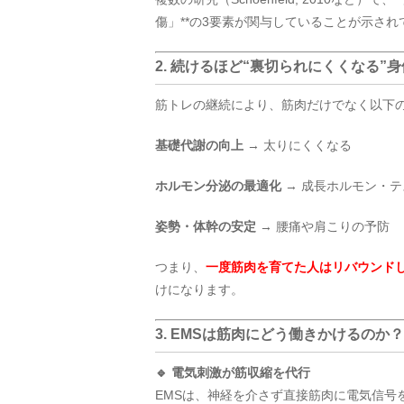
傷」**の3要素が関与していることが示され
2. 続けるほど“裏切られにくくなる”
筋トレの継続により、筋肉だけでなく以下
基礎代謝の向上
→ 太りにくくなる
ホルモン分泌の最適化
→ 成長ホルモン・
姿勢・体幹の安定
→ 腰痛や肩こりの予防
つまり、
一度筋肉を育てた人はリバウンド
けになります。
3. EMSは筋肉にどう働きかけるのか
🔹 電気刺激が筋収縮を代行
EMSは、神経を介さず直接筋肉に電気信号