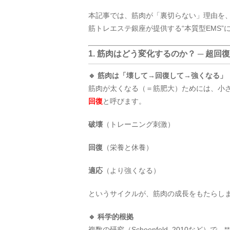
本記事では、筋肉が「裏切らない」理由を
筋トレエステ銀座が提供する“本質型EMS
1. 筋肉はどう変化するのか？ ─ 超
🔹 筋肉は「壊して→回復して→強くなる」
筋肉が太くなる（＝筋肥大）ためには、小
回復
と呼びます。
破壊
（トレーニング刺激）
回復
（栄養と休養）
適応
（より強くなる）
というサイクルが、筋肉の成長をもたらし
🔹 科学的根拠
複数の研究（Schoenfeld, 2010な