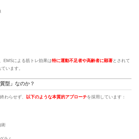
激
、EMSによる筋トレ効果は
特に運動不足者や高齢者に顕著
とされて
れています。
本質型」なのか？
で終わらせず、
以下のような本質的アプローチ
を採用しています：
施術
グラム