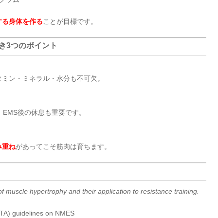
する身体を作る
ことが目標です。
べき3つのポイント
タミン・ミネラル・水分も不可欠。
。EMS後の休息も重要です。
み重ね
があってこそ筋肉は育ちます。
muscle hypertrophy and their application to resistance training.
PTA) guidelines on NMES