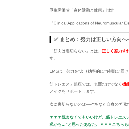
厚生労働省「身体活動と健康」指針
『Clinical Applications of Neuromuscular 
✅ まとめ：努力は正しい方向へ
「筋肉は裏切らない」とは、
正しく努力す
す。
EMSは、努力を“より効率的に”“確実に”
筋トレエステ銀座では、表面だけでなく
機
メイクをサポートします。
次に裏切らないのは──**あなた自身の“行動”
▼▼▼読まなくてもいいけど…筋トレエス
私かも…”と思ったあなた。▼▼▼こちらも