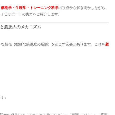
、
解剖学・生理学・トレーニング科学
の視点から解き明かしながら、
”によるサポートの実力をご紹介します。
回復と筋肥大のメカニズム
さな損傷（微細な筋繊維の断裂）を起こす必要があります。これを
超
ます。
ど）で、**筋肉の成長には「メカニカルテンション」「代謝ストレス」「筋損