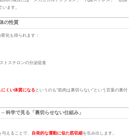
ています。
身体の性質
の変化も得られます：
テストステロンの分泌促進
しにくい体質になる
というのも“筋肉は裏切らない”という言葉の裏付
？ ─ 科学で見る「裏切らせない仕組み」
を与えることで、
自発的な運動に似た筋収縮
を生み出します。