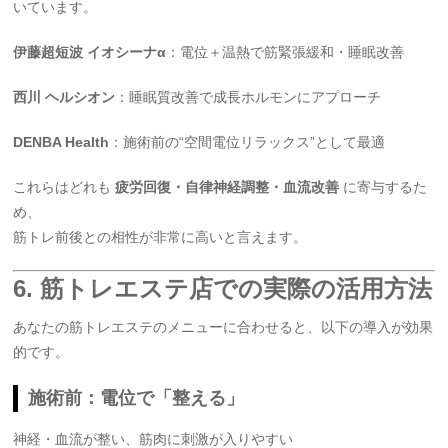
いています。
伊藤超短波 イオシーナα
：電位＋温熱で筋緊張緩和・睡眠改善
西川 ヘルシオン
：睡眠質改善で成長ホルモンにアプローチ
DENBA Health
：施術前の“空間電位リラックス”として最適
これらはどれも
疲労回復・自律神経調整・血流改善
に寄与するた
め、
筋トレ前後との相性が非常に高いと言えます。
6. 筋トレエステ店での実際の活用方法
あなたの筋トレエステのメニューに合わせると、以下の導入が効果
的です。
施術前：電位で「整える」
神経・血流が整い、筋肉に刺激が入りやすい