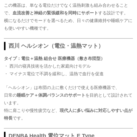
この機器は、単なる電位だけでなく温熱刺激も組み合わせること
で、
血流改善と神経の緊張緩和を同時にサポート
する設計です。
横になるだけでモードを選べるため、日々の健康維持や睡眠ケアに
も使いやすい機種です。
西川 ヘルシオン（電位・温熱マット）
タイプ：電位＋温熱 組合せ 医療機器（敷き布団型）
・ 西川の寝具技術を活かした家庭向けモデル
・ マイナス電位で不調を緩和し、温熱で血行を促進
「ヘルシオン」は布団の上に敷くだけで使える医療機器で、
日常の
睡眠ケア＋体調バランスのサポート
を目的として設計されて
います。
特に肩こりや慢性疲労など、
現代人に多い悩みに対応しやすい点が
特長
です。
DENBA Health 電位マット E Type