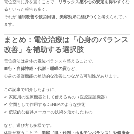
電位空間に身を置くことで、
リラックス感や心の安定を得やすくな
る
といった報告も多く、
それが
睡眠改善や疲労回復、美容効果に結びつく
と考えられてい
ます。
まとめ：電位治療は「心身のバランス
改善」を補助する選択肢
電位療法は身体の電位バランスを整えることで、
血行・自律神経・代謝・睡眠の質
など、
心身の基礎機能の補助的な改善につながる可能性があります。
この記事で紹介したように、
✔ 家庭用の医療機器として使えるもの（医療認証機器）
✔ 空間として作用するDENBAのような技術
✔ 伝統的な寝具メーカーの技術を活かしたもの
など、選び方も多様です。
体調が整うことで、
美容（肌・代謝・ホルモンバランス）や健康全