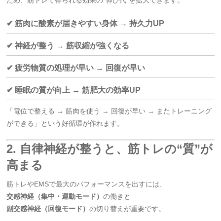
ため、筋トレで得られる効果の“伸び代”を拡大できます。
✔ 筋肉に酸素が届きやすい身体 → 持久力UP
✔ 神経が整う → 筋収縮が強くなる
✔ 疲労物質の処理が早い → 回復が早い
✔ 睡眠の質が向上 → 筋肥大の効率UP
「電位で整える → 筋肉を使う → 回復が早い → またトレーニング
ができる」という好循環が作れます。
2. 自律神経が整うと、筋トレの“質”が
高まる
筋トレやEMSで最大のパフォーマンスを出すには、
交感神経（集中・運動モード）
の働きと
副交感神経（回復モード）
の切り替えが重要です。