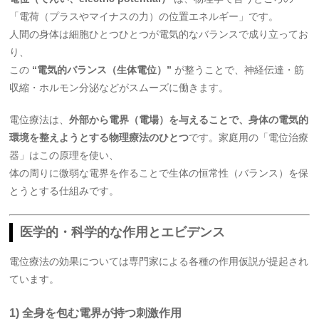
「電荷（プラスやマイナスの力）の位置エネルギー」です。
人間の身体は細胞ひとつひとつが電気的なバランスで成り立ってお
り、
この
“電気的バランス（生体電位）”
が整うことで、神経伝達・筋
収縮・ホルモン分泌などがスムーズに働きます。
電位療法は、
外部から電界（電場）を与えることで、身体の電気的
環境を整えようとする物理療法のひとつ
です。家庭用の「電位治療
器」はこの原理を使い、
体の周りに微弱な電界を作ることで生体の恒常性（バランス）を保
とうとする仕組みです。
医学的・科学的な作用とエビデンス
電位療法の効果については専門家による各種の作用仮説が提起され
ています。
1) 全身を包む電界が持つ刺激作用