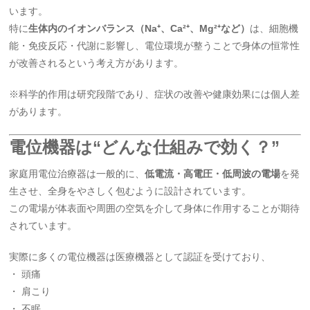
います。
特に
生体内のイオンバランス（Na⁺、Ca²⁺、Mg²⁺など）
は、細胞機
能・免疫反応・代謝に影響し、電位環境が整うことで身体の恒常性
が改善されるという考え方があります。
※科学的作用は研究段階であり、症状の改善や健康効果には個人差
があります。
電位機器は“どんな仕組みで効く？”
家庭用電位治療器は一般的に、
低電流・高電圧・低周波の電場
を発
生させ、全身をやさしく包むように設計されています。
この電場が体表面や周囲の空気を介して身体に作用することが期待
されています。
実際に多くの電位機器は医療機器として認証を受けており、
・ 頭痛
・ 肩こり
・ 不眠