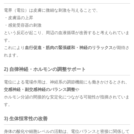
電界（電位）は皮膚に微細な刺激を与えることで、
・皮膚温の上昇
・感覚受容器の刺激
という反応が起こり、周辺の血液循環が改善すると考えられていま
す。
これにより
血行促進・筋肉の緊張緩和・神経のリラックス
が期待さ
れます。
2) 自律神経・ホルモンの調整サポート
電位による電場作用は、神経系の調節機能にも働きかけるとされ、
交感神経・副交感神経のバランス調整
や
ホルモン分泌の間接的な安定化につながる可能性が指摘されていま
す。
3) 生体恒常性の改善
身体の酸化や細胞レベルの活動は、電位バランスと密接に関係して