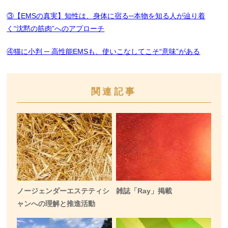
③【EMSの真実】知性は、身体に宿る─本物を知る人が辿り着
く“沈黙の筋肉”へのアプローチ
④猫に小判 ─ 高性能EMSも、使いこなしてこそ“意味”がある
関連記事
ノージェンダーエステティシ
雑誌「Ray」掲載
ャンへの理解と推進活動