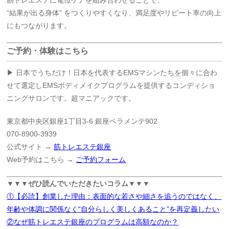
筋トレエステに電位ケアを組み合わせることで、
“結果が出る身体” をつくりやすくなり、満足度やリピート率の向上
にもつながります。
ご予約・体験はこちら
▶ 日本でうちだけ！日本を代表するEMSマシンたちを個々に合わ
せて選定しEMSボディメイクプログラムを提供するコンディショ
ニングサロンです。超マニアックです。
東京都中央区銀座1丁目3-6 銀座ベラメンテ902
070-8900-3939
公式サイト →
筋トレエステ銀座
Web予約はこちら →
ご予約フォーム
▼▼▼ぜひ読んでいただきたいコラム▼▼▼
①【必読】創業した理由：表面的な若さや細さを追うのではなく、
年齢や体調に関係なく“自分らしく美しくあること”を再定義したい
②なぜ筋トレエステ銀座のプログラムは高額なのか？