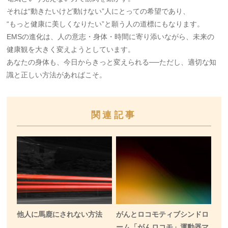
それは“動きたいけど動けない”人にとっての希望であり、
“もっと健康に美しくなりたい”と願う人の道標にもなります。
EMSの進化は、人の意志・身体・時間に寄り添いながら、未来の
健康観を大きく変えようとしています。
あなたの身体も、今日からきっと変えられる──ただし、適切な知
識と正しい方法があればこそ。
関連記事
他人に馬鹿にされない方法
がんとロコモティブシンドロ
ーム「がんロコモ」運動器マ