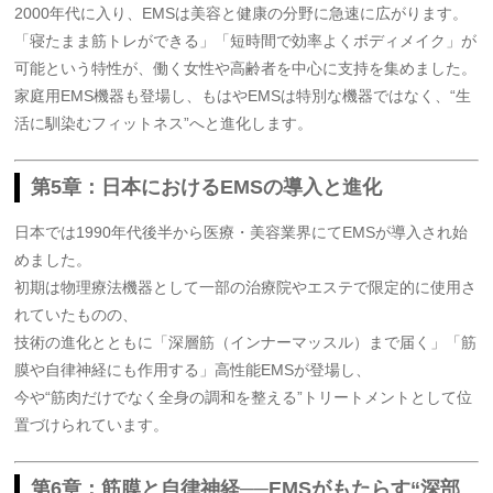
2000年代に入り、EMSは美容と健康の分野に急速に広がります。
「寝たまま筋トレができる」「短時間で効率よくボディメイク」が
可能という特性が、働く女性や高齢者を中心に支持を集めました。
家庭用EMS機器も登場し、もはやEMSは特別な機器ではなく、“生
活に馴染むフィットネス”へと進化します。
第5章：日本におけるEMSの導入と進化
日本では1990年代後半から医療・美容業界にてEMSが導入され始
めました。
初期は物理療法機器として一部の治療院やエステで限定的に使用さ
れていたものの、
技術の進化とともに「深層筋（インナーマッスル）まで届く」「筋
膜や自律神経にも作用する」高性能EMSが登場し、
今や“筋肉だけでなく全身の調和を整える”トリートメントとして位
置づけられています。
第6章：筋膜と自律神経──EMSがもたらす“深部