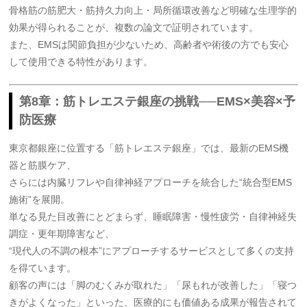
骨格筋の筋肥大・筋持久力向上・局所循環改善など明確な生理学的
効果が得られることが、複数の論文で証明されています。
また、EMSは関節負担が少ないため、高齢者や術後の方でも安心
して使用できる特性があります。
第8章：筋トレエステ銀座の挑戦──EMS×美容×予
防医療
東京都銀座に位置する「筋トレエステ銀座」では、最新のEMS機
器と筋膜ケア、
さらには内臓リフレや自律神経アプローチを統合した“統合型EMS
施術”を展開。
単なる見た目改善にとどまらず、睡眠障害・慢性疲労・自律神経失
調症・更年期障害など、
“現代人の不調の根本”にアプローチするサービスとして多くの支持
を得ています。
顧客の声には「脚のむくみが取れた」「尿もれが改善した」「寝つ
きがよくなった」といった、医療的にも価値ある成果が報告されて