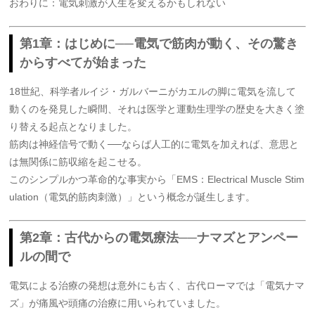
おわりに：電気刺激が人生を変えるかもしれない
第1章：はじめに──電気で筋肉が動く、その驚き
からすべてが始まった
18世紀、科学者ルイジ・ガルバーニがカエルの脚に電気を流して
動くのを発見した瞬間、それは医学と運動生理学の歴史を大きく塗
り替える起点となりました。
筋肉は神経信号で動く──ならば人工的に電気を加えれば、意思と
は無関係に筋収縮を起こせる。
このシンプルかつ革命的な事実から「EMS：Electrical Muscle Stim
ulation（電気的筋肉刺激）」という概念が誕生します。
第2章：古代からの電気療法──ナマズとアンペー
ルの間で
電気による治療の発想は意外にも古く、古代ローマでは「電気ナマ
ズ」が痛風や頭痛の治療に用いられていました。