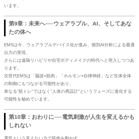
います。
第9章：未来へ──ウェアラブル、AI、そしてあな
たの体へ
EMSは今、ウェアラブルデバイス化が進み、個別AI分析による最適
出力の実現、
さらには遠隔リハビリや自宅ボディメイクの時代へと突入しつつあ
ります。
次世代EMSは「脳波×筋肉」「ホルモン×自律神経」など生体全体
の制御にもつながる可能性があり、
単なる“筋トレ”ではなく“人体の再設計”というフェーズに進化する
可能性を秘めています。
第10章：おわりに──電気刺激が人生を変えるかも
しれない
電気という見えない力で筋肉を動かす。