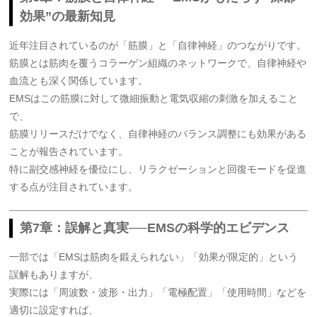
効果”の最新知見
近年注目されているのが「筋膜」と「自律神経」のつながりです。
筋膜とは筋肉を覆うコラーゲン組織のネットワークで、自律神経や
血流とも深く関係しています。
EMSはこの筋膜に対して微細振動と電気収縮の刺激を加えること
で、
筋膜リリースだけでなく、自律神経のバランス調整にも効果がある
ことが報告されています。
特に副交感神経を優位にし、リラクゼーションと回復モードを促進
する点が注目されています。
第7章：誤解と真実──EMSの科学的エビデンス
一部では「EMSは筋肉を鍛えられない」「効果が限定的」という
誤解もありますが、
実際には「周波数・波形・出力」「電極配置」「使用時間」などを
適切に設定すれば、