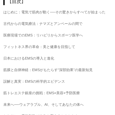
【目次】
はじめに：電気で筋肉が動く──その驚きからすべてが始まった
古代からの電気療法：ナマズとアンペールの間で
医療現場でのEMS：リハビリからスポーツ医学へ
フィットネス界の革命：美と健康を目指して
日本におけるEMSの導入と進化
筋膜と自律神経：EMSがもたらす“深部効果”の最新知見
誤解と真実：EMSの科学的エビデンス
筋トレエステ銀座の挑戦：EMS×美容×予防医療
未来へ──ウェアラブル、AI、そしてあなたの体へ