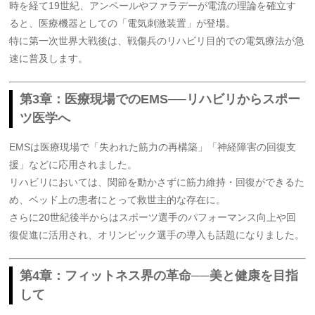
時を経て19世紀、アンペールやファラデーが電流の理論を確立す
ると、医療機器としての「電気刺激装置」が登場。
特に第一次世界大戦後は、戦傷兵のリハビリ目的での電気療法が急
速に普及します。
第3章：医療現場でのEMS──リハビリからスポー
ツ医学へ
EMSは医療現場で「失われた筋力の再構築」「神経障害の回復支
援」などに応用されました。
リハビリにおいては、関節を動かさずに筋力維持・回復ができるた
め、ベッド上の患者にとって救世主的な存在に。
さらに20世紀後半からはスポーツ選手のパフォーマンス向上や回
復促進に活用され、オリンピック選手の導入も話題になりました。
第4章：フィットネス界の革命──美と健康を目指
して