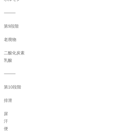
⸻
第9段階
老廃物
二酸化炭素
乳酸
⸻
第10段階
排泄
尿
汗
便