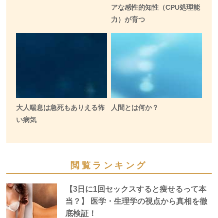
アな感性的知性（CPU処理能
力）が育つ
大人喘息は急死もありえる怖
人間とは何か？
い病気
閲覧ランキング
【3日に1回セックスすると痩せるって本
当？】 医学・生理学の視点から真相を徹
底検証！