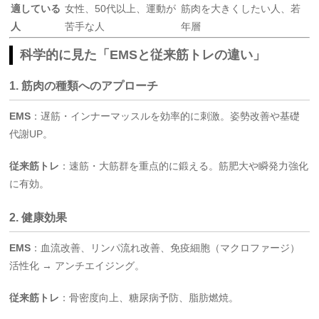
適している
女性、50代以上、運動が
筋肉を大きくしたい人、若
人
苦手な人
年層
科学的に見た「EMSと従来筋トレの違い」
1. 筋肉の種類へのアプローチ
EMS
：遅筋・インナーマッスルを効率的に刺激。姿勢改善や基礎
代謝UP。
従来筋トレ
：速筋・大筋群を重点的に鍛える。筋肥大や瞬発力強化
に有効。
2. 健康効果
EMS
：血流改善、リンパ流れ改善、免疫細胞（マクロファージ）
活性化 → アンチエイジング。
従来筋トレ
：骨密度向上、糖尿病予防、脂肪燃焼。