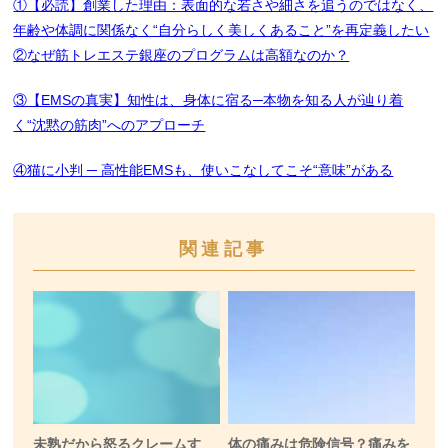
①【必読】創業した理由：表面的な若さや細さを追うのではなく、
年齢や体調に関係なく“自分らしく美しくあること”を再定義したい
②なぜ筋トレエステ銀座のプログラムは高額なのか？
③【EMSの真実】知性は、身体に宿る─本物を知る人が辿り着
く“沈黙の筋肉”へのアプローチ
④猫に小判 ─ 高性能EMSも、使いこなしてこそ“意味”がある
関連記事
未熟だから怒るクレームす
体の痛みは危険信号？痛みを